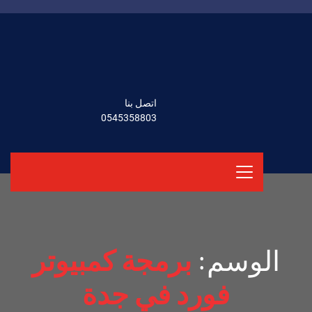
اتصل بنا
0545358803
الوسم:
برمجة كمبيوتر
فورد في جدة