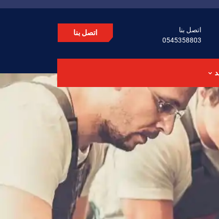
اتصل بنا
اتصل بنا
0545358803
د