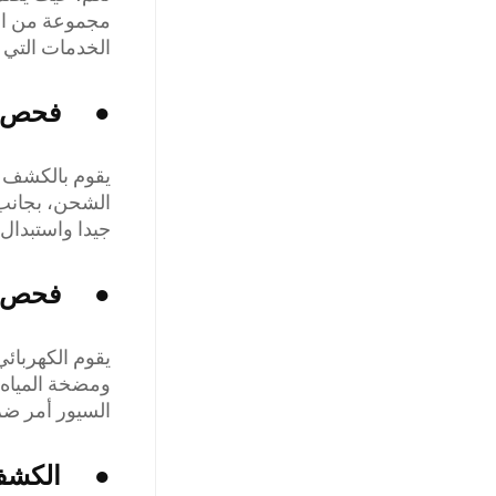
مجموعة من الأ
الخدمات التي ي
● فحص بر
يقوم بالكشف 
الشحن، بجانب 
جيدا واستبدال 
● فحص ا
يقوم الكهربائ
ومضخة المياه و
السيور أمر ض
● الكشف 