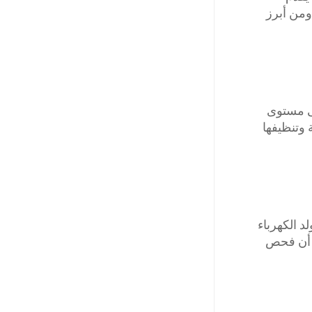
ومن أبرز
ى مستوى
وتنظيفها
د الكهرباء
م أن فحص