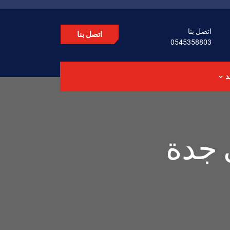
اتصل بنا
اتصل بنا
0545358803
د
 جدة