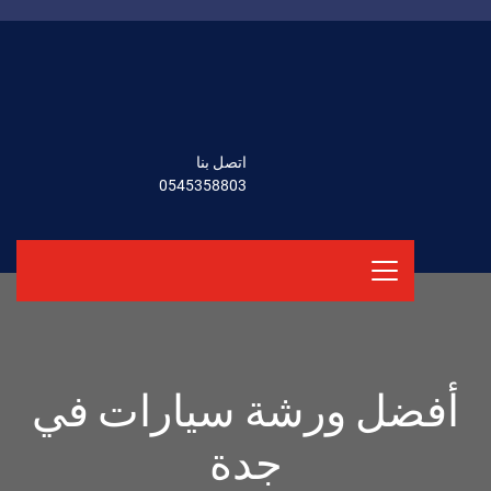
اتصل بنا
0545358803
أفضل ورشة سيارات في
جدة