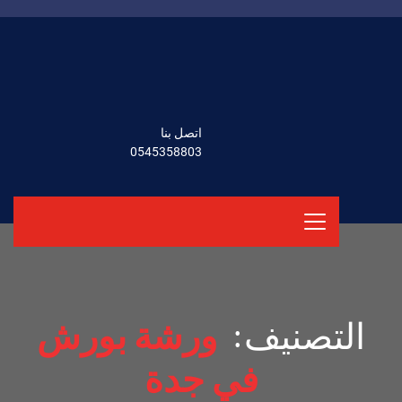
اتصل بنا
0545358803
التصنيف:
ورشة بورش
في جدة