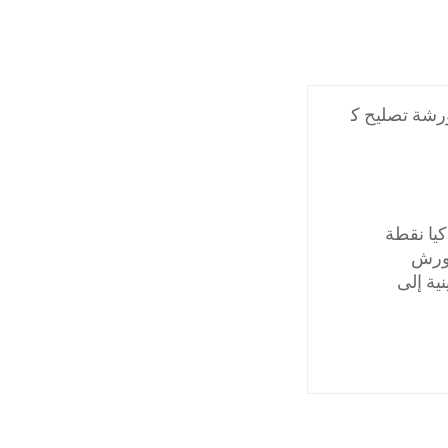
رشة تصليح ك
يا نقطة
لورش
ية إلى