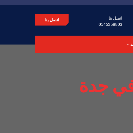
اتصل بنا
اتصل بنا
0545358803
د
في جدة