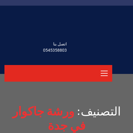
اتصل بنا
0545358803
التصنيف:
ورشة جاكوار
في جدة