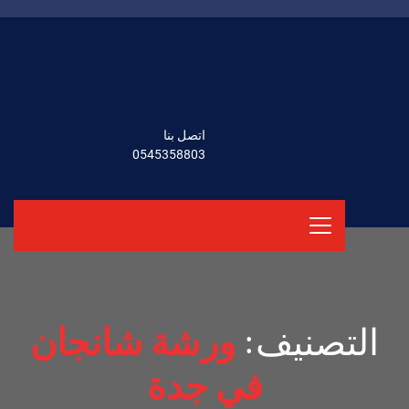
اتصل بنا
0545358803
التصنيف:
ورشة شانجان
في جدة