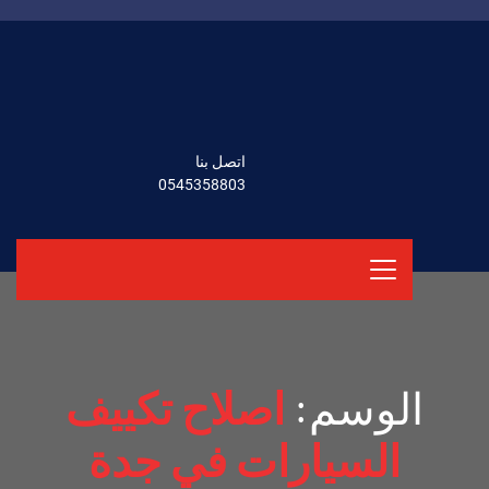
اتصل بنا
0545358803
الوسم:
اصلاح تكييف
السيارات في جدة