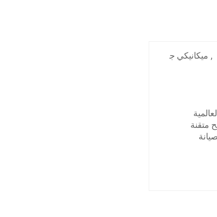
,
ميكانيكي ج
المية
ح متقنة
يانة