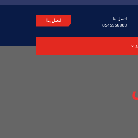
اتصل بنا
اتصل بنا
0545358803
د