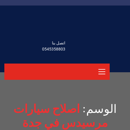
اتصل بنا
0545358803
الوسم:
اصلاح سيارات
مرسيدس في جدة