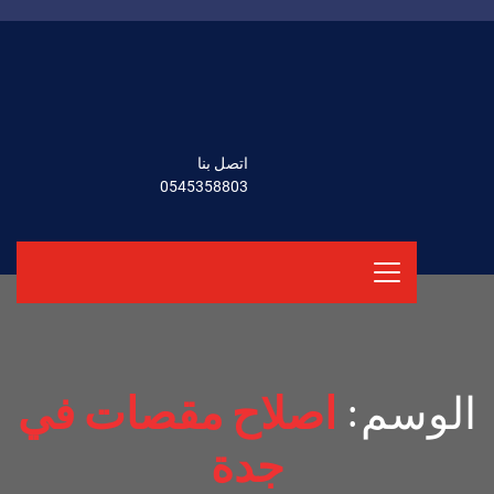
اتصل بنا
0545358803
الوسم:
اصلاح مقصات في
جدة