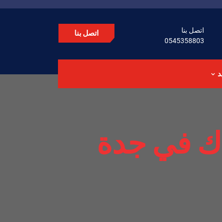
اتصل بنا
اتصل بنا
0545358803
د
ك في جدة