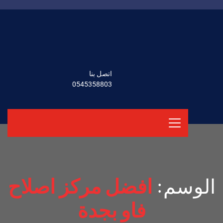
اتصل بنا
0545358803
الوسم:
افضل مركز اصلاح
فاو بجدة