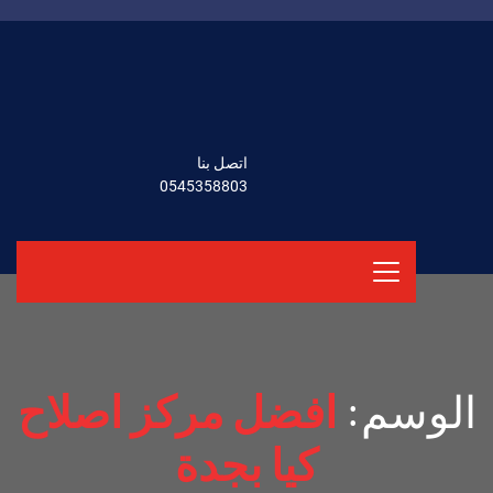
اتصل بنا
0545358803
الوسم:
افضل مركز اصلاح
كيا بجدة