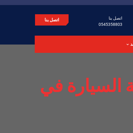
اتصل بنا
اتصل بنا
0545358803
د
السيارة في