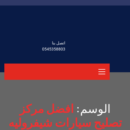
اتصل بنا
0545358803
الوسم:
افضل مركز
تصليح سيارات شيفروليه