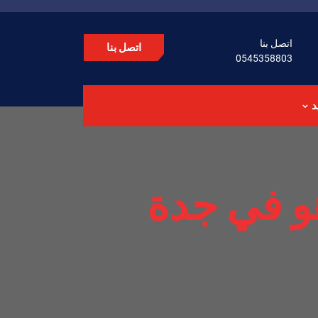
اتصل بنا
اتصل بنا
0545358803
د
و في جدة