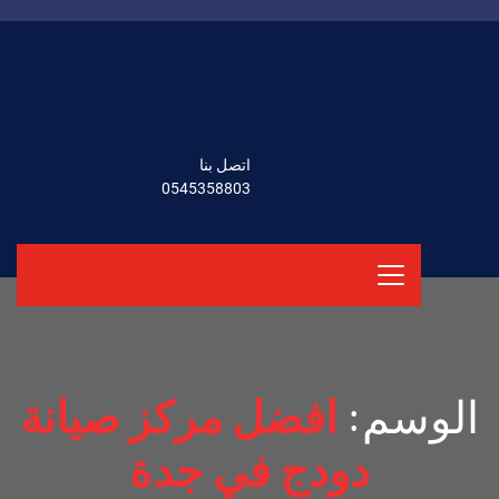
اتصل بنا
0545358803
الوسم:
افضل مركز صيانة
دودج في جدة