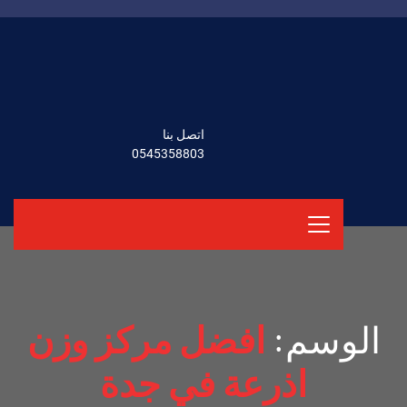
اتصل بنا
0545358803
الوسم:
افضل مركز وزن
اذرعة في جدة