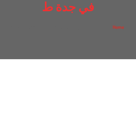
في جدة ط
افضل ورشة توضيب جربكسات ومكائن في جدة
Home
ط