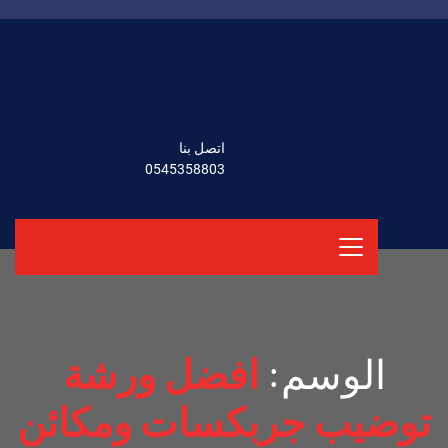
اتصل بنا
0545358803
الوسم:
افضل ورشة
توضيب جربكسات ومكائن