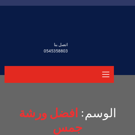
اتصل بنا
0545358803
الوسم:
افضل ورشة
جمس