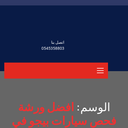
اتصل بنا
0545358803
الوسم:
افضل ورشة
فحص سيارات بيجو في