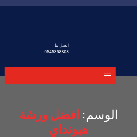
اتصل بنا
0545358803
الوسم:
افضل ورشة
هيونداي