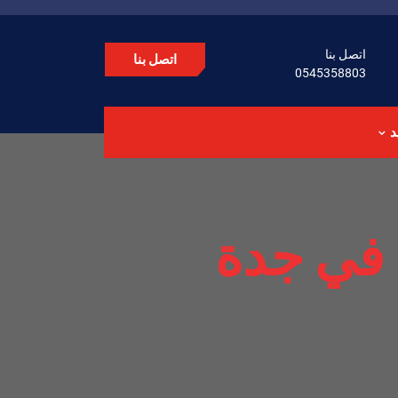
اتصل بنا
اتصل بنا
0545358803
د
 في جدة