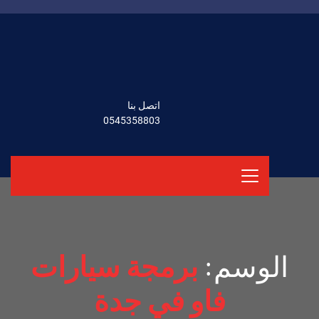
اتصل بنا
0545358803
الوسم:
برمجة سيارات
فاو في جدة