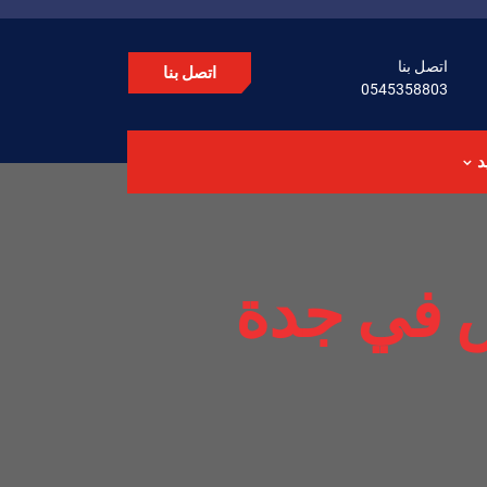
اتصل بنا
اتصل بنا
0545358803
د
 في جدة