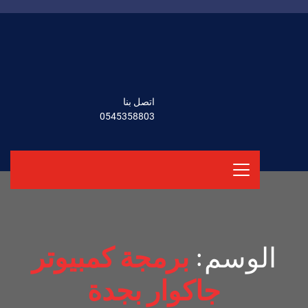
اتصل بنا
0545358803
الوسم:
برمجة كمبيوتر
جاكوار بجدة