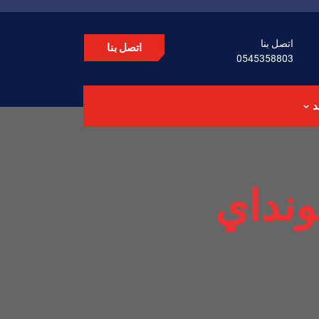
اتصل بنا
اتصل بنا
0545358803
د
ونداي