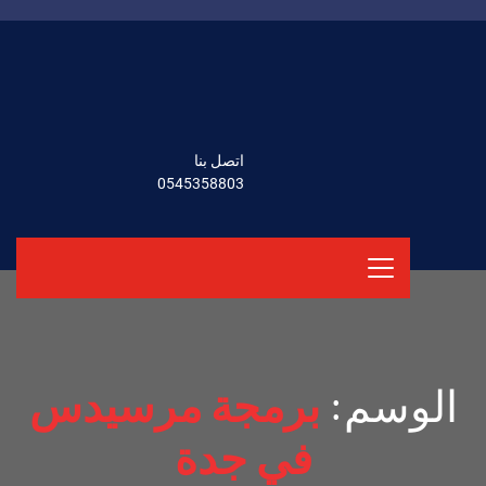
اتصل بنا
0545358803
الوسم:
برمجة مرسيدس
في جدة