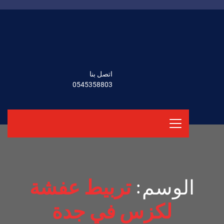
اتصل بنا
0545358803
الوسم:
تربيط عفشة
لكزس في جدة