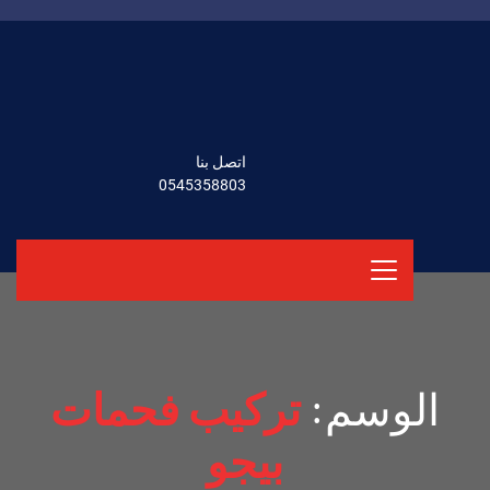
اتصل بنا
0545358803
الوسم:
تركيب فحمات
بيجو