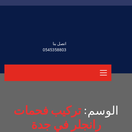
اتصل بنا
0545358803
الوسم:
تركيب فحمات
رانجلر في جدة