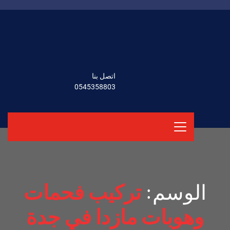
اتصل بنا
0545358803
الوسم:
تركيب فحمات
وهوبات مازدا في جدة