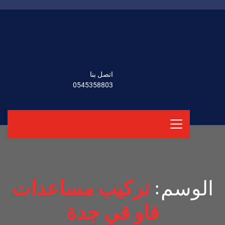
اتصل بنا
0545358803
الوسم:
تركيب مساعدات
فاو في جدة