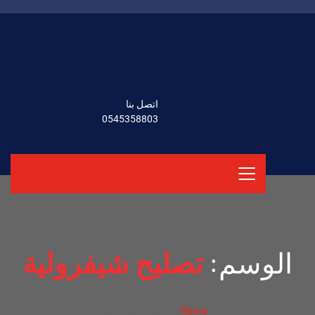
اتصل بنا
0545358803
الوسم:
تصليح شيفرولية
تصليح شيفرولية
Home