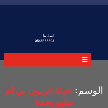
اتصل بنا
0545358803
الوسم:
تعبئة فريون بي ام
دبليو بجدة