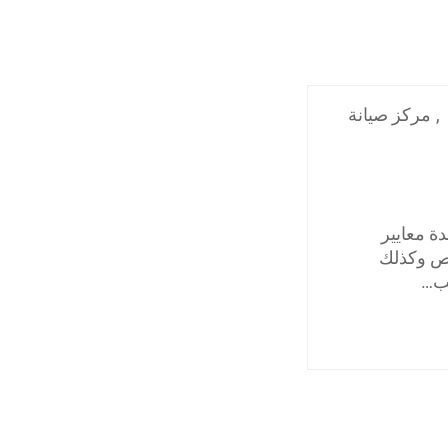
,
مركز صيانة
ة معايير
يص وكذلك
عب…