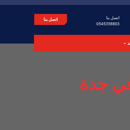
اتصل بنا
اتصل بنا
0545358803
د
في جدة