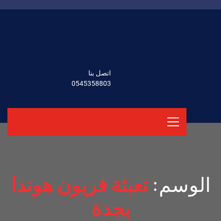
اتصل بنا
0545358803
الوسم:
تعبئة فريون هوندا
بجدة