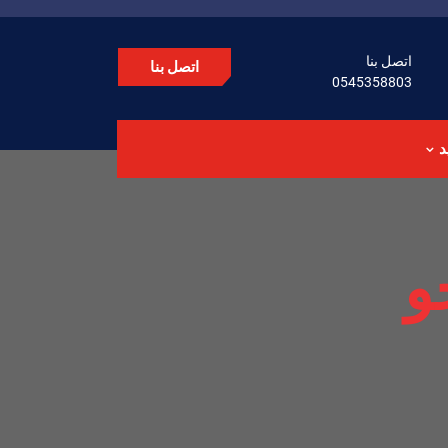
اتصل بنا
اتصل بنا
0545358803
د
و