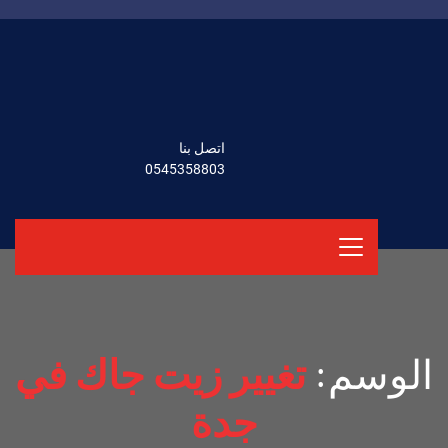
اتصل بنا
0545358803
الوسم:
تغيير زيت جاك في
جدة