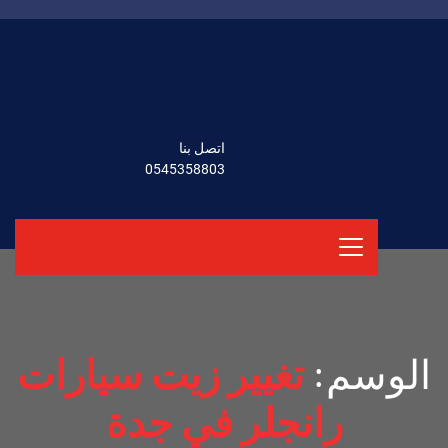
اتصل بنا
0545358803
الوسم:
تغيير زيت سيارات
رانجلر في جدة