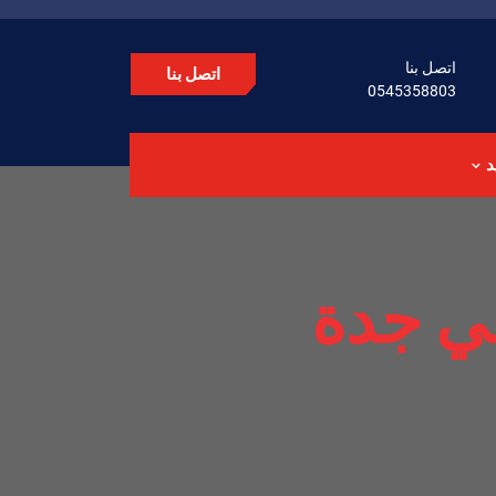
اتصل بنا
اتصل بنا
0545358803
د
ي جدة