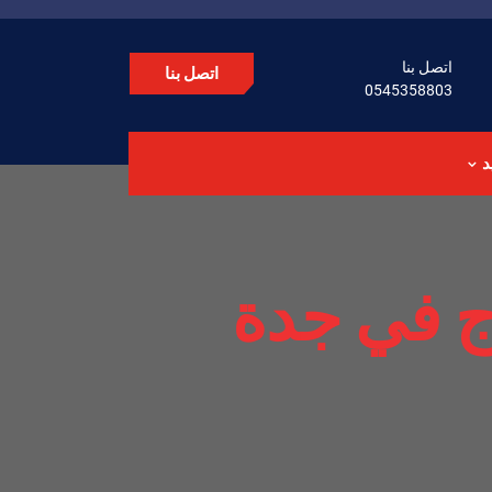
اتصل بنا
اتصل بنا
0545358803
د
ج في جدة