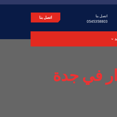
اتصل بنا
اتصل بنا
0545358803
د
ار في جدة