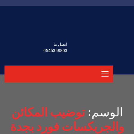
اتصل بنا
0545358803
الوسم:
توضيب المكائن
والجربكسات فورد بجدة