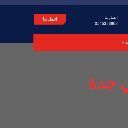
اتصل بنا
اتصل بنا
0545358803
د
 جدة