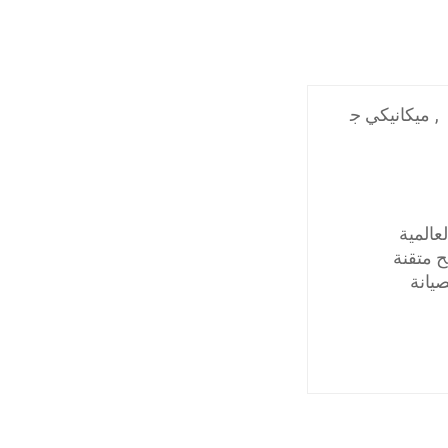
,
ميكانيكي ج
المية
ح متقنة
يانة