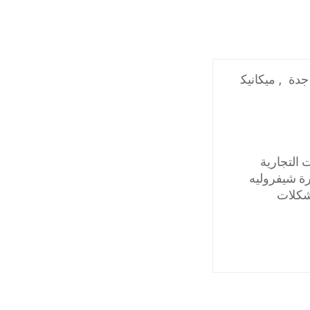
جدة
,
ميكانيك
 التجارية
رة شيفروليه
مشكلات