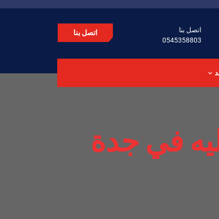
اتصل بنا
اتصل بنا
0545358803
د
يه في جدة