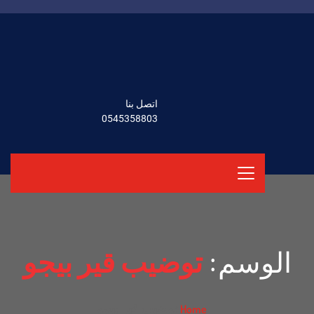
اتصل بنا
0545358803
الوسم:
توضيب قير بيجو
توضيب قير بيجو
Home