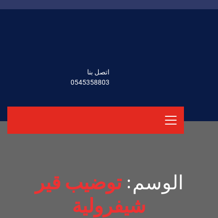
اتصل بنا
0545358803
الوسم:
توضيب قير
شيفرولية